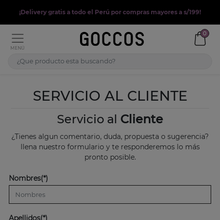
¡Delivery gratis a todo el Perú por compras mayores a s/199!
0
MENÚ
SERVICIO AL CLIENTE
Servicio al
Cliente
¿Tienes algun comentario, duda, propuesta o sugerencia?
llena nuestro formulario y te responderemos lo más
pronto posible.
Nombres(*)
Apellidos(*)