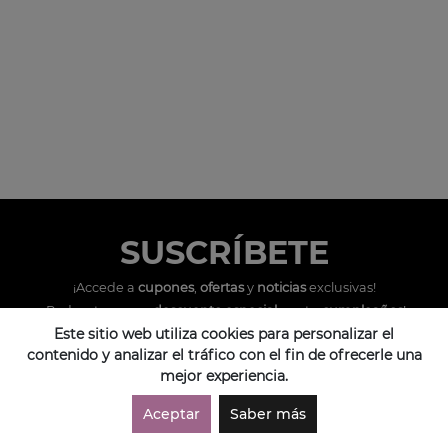
SUSCRÍBETE
¡Accede a
cupones
,
ofertas
y
noticias
exclusivas!
¡Podras tener un
descuento especial
por tu
cumpleaños
!
Este sitio web utiliza cookies para personalizar el
contenido y analizar el tráfico con el fin de ofrecerle una
mejor experiencia.
Compras por WhatsApp
962 297 852
Aceptar
Saber más