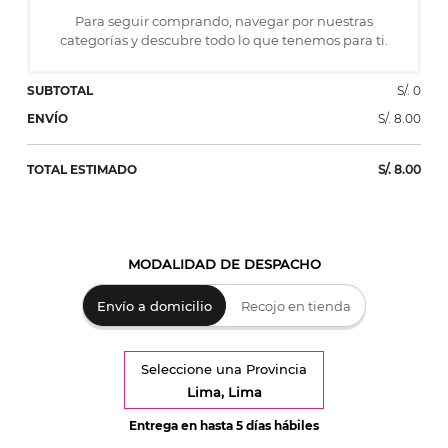
Para seguir comprando, navegar por nuestras
categorías y descubre todo lo que tenemos para ti.
SUBTOTAL
S/. 0
ENVÍO
S/. 8.00
TOTAL ESTIMADO
S/. 8.00
MODALIDAD DE DESPACHO
Envío a domicilio
Recojo en tienda
Seleccione una Provincia
Lima, Lima
Entrega en hasta 5 días hábiles