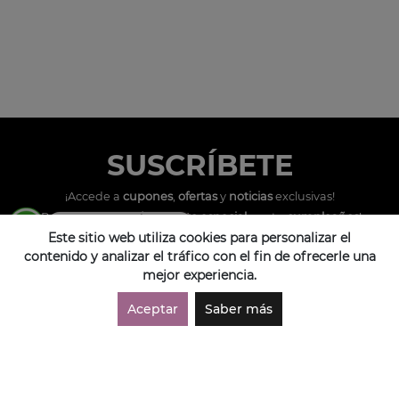
SUSCRÍBETE
¡Accede a
cupones
,
ofertas
y
noticias
exclusivas!
¡Podras tener un
descuento especial
por tu
cumpleaños
!
Compras por WhatsApp
962 297 852
Este sitio web utiliza cookies para personalizar el
contenido y analizar el tráfico con el fin de ofrecerle una
mejor experiencia.
Aceptar
Saber más
SUSCRIBIRME