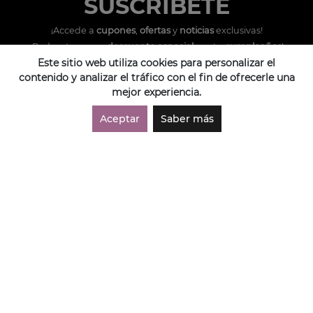
SUSCRÍBETE
¡Accede a
cupones
,
ofertas
y
noticias
exclusivas!
¡Podras tener un
descuento especial
por tu
cumpleaños
!
Este sitio web utiliza cookies para personalizar el
Compras por WhatsApp
contenido y analizar el tráfico con el fin de ofrecerle una
962 297 852
mejor experiencia.
Aceptar
Saber más
SUSCRIBIRME
Acepto las políticas de
protección de datos
.
NUESTRAS POLÍTICAS