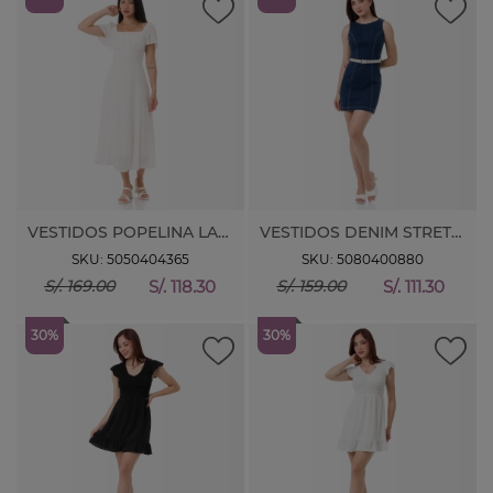
VESTIDOS POPELINA LANEZI
VESTIDOS DENIM STRETCH TALEI MG 0
SKU: 5050404365
SKU: 5080400880
S/. 118.30
S/. 111.30
S/. 169.00
S/. 159.00
30%
30%