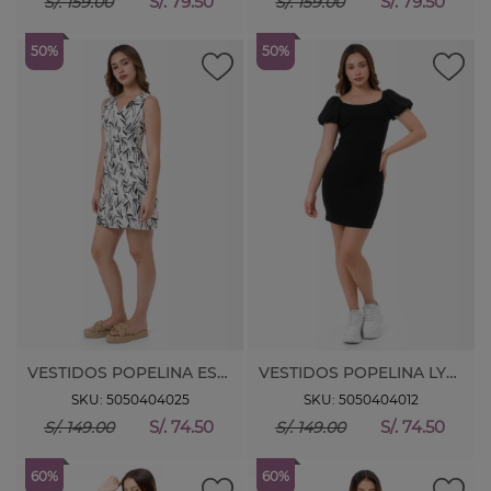
S/. 79.50
S/. 79.50
S/. 159.00
S/. 159.00
50%
50%
VESTIDOS POPELINA ESTAMP. BETAN
VESTIDOS POPELINA LYC. DENIAN M/CORTA
SKU: 5050404025
SKU: 5050404012
S/. 74.50
S/. 74.50
S/. 149.00
S/. 149.00
60%
60%