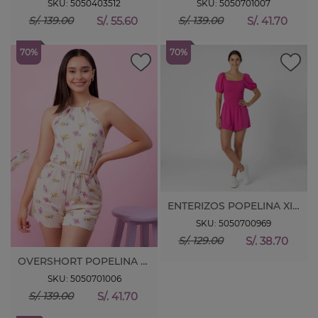
SKU: 5050403512
SKU: 5050701007
S/. 55.60
S/. 41.70
S/. 139.00
S/. 139.00
70%
70%
ENTERIZOS POPELINA XIOMAR. M/CORTA
SKU: 5050700969
S/. 38.70
S/. 129.00
OVERSHORT POPELINA ESTAMP. ALICE.
SKU: 5050701006
S/. 41.70
S/. 139.00