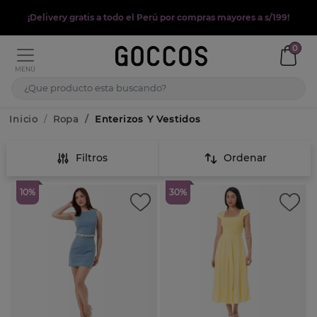
¡Delivery gratis a todo el Perú por compras mayores a s/199!
0
MENÚ
Inicio
Ropa
Enterizos Y Vestidos
Filtros
Ordenar
10%
30%