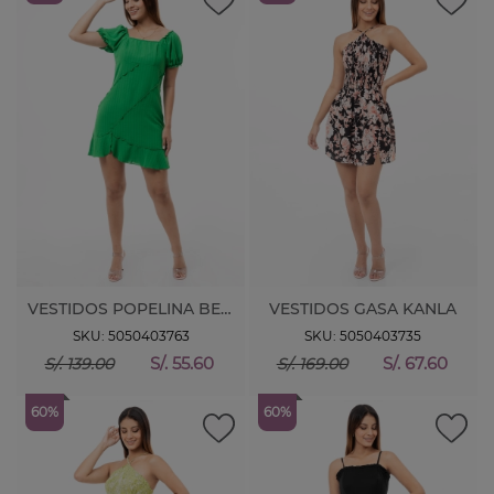
VESTIDOS POPELINA BETSIA
VESTIDOS GASA KANLA
SKU: 5050403763
SKU: 5050403735
S/. 55.60
S/. 67.60
S/. 139.00
S/. 169.00
60%
60%