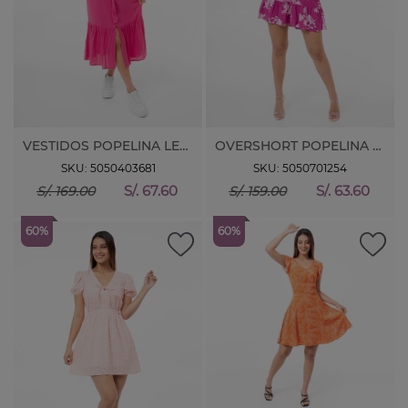
VESTIDOS POPELINA LESAT M/CORTA
OVERSHORT POPELINA ESTAMP. NANEY
SKU: 5050403681
SKU: 5050701254
S/. 67.60
S/. 63.60
S/. 169.00
S/. 159.00
60%
60%