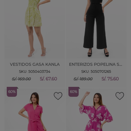
VESTIDOS GASA KANLA
ENTERIZOS POPELINA SUSETT
SKU: 5050403734
SKU: 5050701265
S/. 67.60
S/. 75.60
S/. 169.00
S/. 189.00
60%
60%