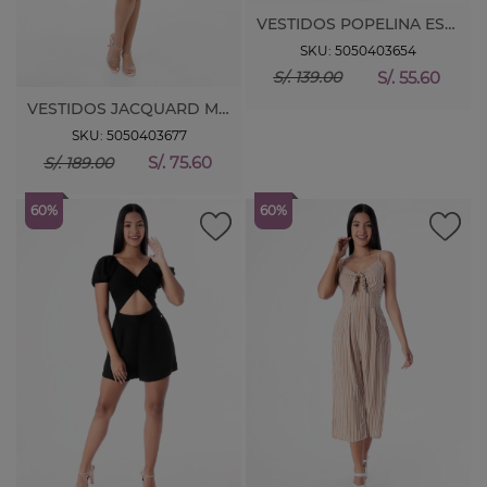
VESTIDOS POPELINA ESTAMP. SOCORS
SKU: 5050403654
S/. 55.60
S/. 139.00
VESTIDOS JACQUARD MAKDA
SKU: 5050403677
S/. 75.60
S/. 189.00
60%
60%