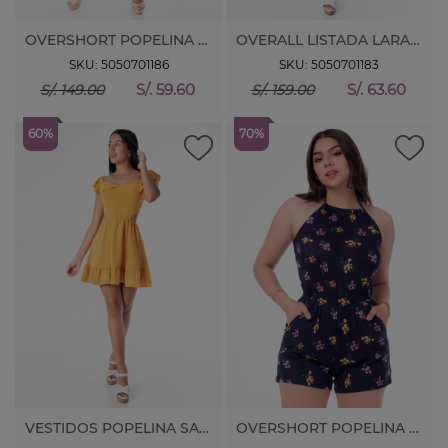
OVERSHORT POPELINA NAITANA
OVERALL LISTADA LARABLI
SKU: 5050701186
SKU: 5050701183
S/. 59.60
S/. 63.60
S/. 149.00
S/. 159.00
60%
70%
VESTIDOS POPELINA SAKIN
OVERSHORT POPELINA ESTAMP. ALICE.